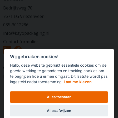
Bedrijfsweg 70
7671 EG Vriezenveen
085-3012286
info@kayopackaging.nl
Contact formulier
Wij gebruiken cookies!
Hallo, deze website gebruikt essentiële cookies om de
Over Kayo Packaging
goede werking te garanderen en tracking cookies om
te begrijpen hoe u ermee omgaat. Dit laatste wordt pas
KVK: 80702287
ingesteld nadat toestemming.
Laat me kiezen
Alles toestaan
Alles afwijzen