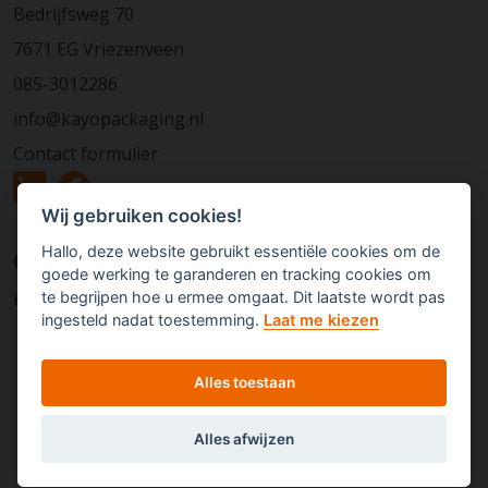
Bedrijfsweg 70
7671 EG Vriezenveen
085-3012286
info@kayopackaging.nl
Contact formulier
Wij gebruiken cookies!
Hallo, deze website gebruikt essentiële cookies om de
Over Kayo Packaging
goede werking te garanderen en tracking cookies om
te begrijpen hoe u ermee omgaat. Dit laatste wordt pas
KVK: 80702287
ingesteld nadat toestemming.
Laat me kiezen
Alles toestaan
Alles afwijzen